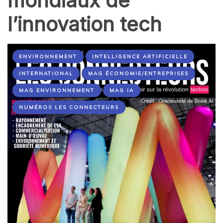
mondiaux de
l’innovation tech
ENVIRONNEMENT
INTELLIGENCE ARTIFICIELLE
INTERNATIONAL
MAG ÉCONOMIE/ENTREPRISES
MAG ENVIRONNEMENT
MAG IA
NUMÉROS LES CONNECTEURS