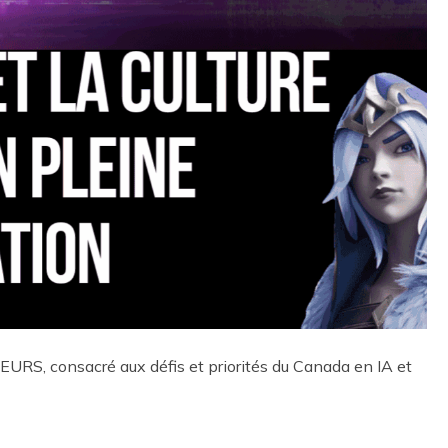
, consacré aux défis et priorités du Canada en IA et