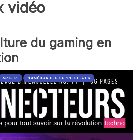
x vidéo
culture du gaming en
tion
MAG IA
NUMÉROS LES CONNECTEURS