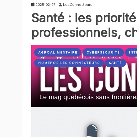
2025-02-27
LesConnecteurs
Santé : les priorit
professionnels, c
AGROALIMENTAIRE
CYBERSÉCURITÉ
INT
NUMÉROS LES CONNECTEURS
SANTÉ