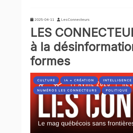
2025-04-11
LesConnecteurs
LES CONNECTEURS
à la désinformati
formes
CULTURE
IA + CRÉATION
INTELLIGENCE 
NUMÉROS LES CONNECTEURS
POLITIQUE