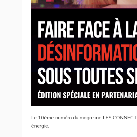
Le 10ème numéro du magazine LES CONNECTEURS
énergie.