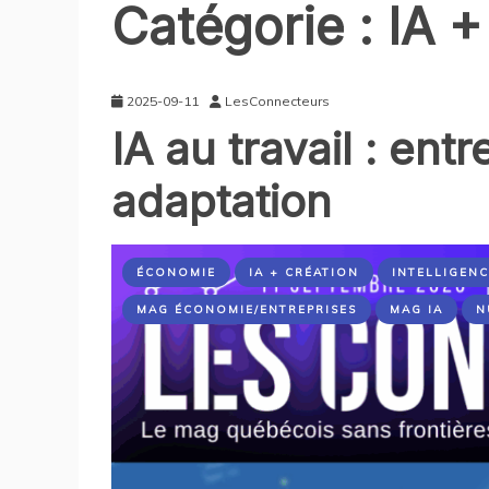
Catégorie :
IA +
2025-09-11
LesConnecteurs
IA au travail : entr
adaptation
ÉCONOMIE
IA + CRÉATION
INTELLIGENC
MAG ÉCONOMIE/ENTREPRISES
MAG IA
N