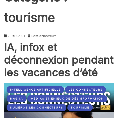
tourisme
2025-07-04
LesConnecteurs
IA, infox et
déconnexion pendant
les vacances d’été
INTELLIGENCE ARTIFICIELLE
LES CONNECTEURS
MAG IA
MÉDIAS ET ENJEUX DE DÉSINFORMATION
NUMÉROS LES CONNECTEURS
TOURISME