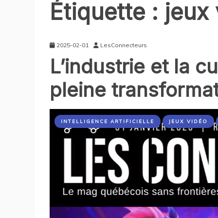
Étiquette :
jeux
2025-02-01
LesConnecteurs
L’industrie et la 
pleine transforma
INTELLIGENCE ARTIFICIELLE
JEUX VIDÉO