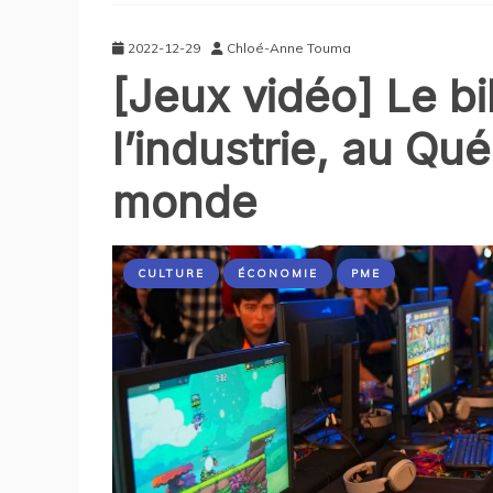
2022-12-29
Chloé-Anne Touma
[Jeux vidéo] Le b
l’industrie, au Qué
monde
CULTURE
ÉCONOMIE
PME