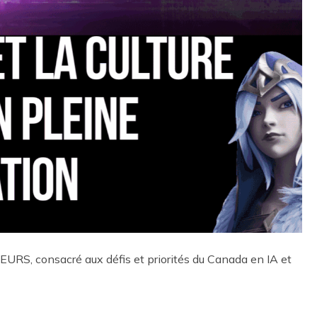
, consacré aux défis et priorités du Canada en IA et