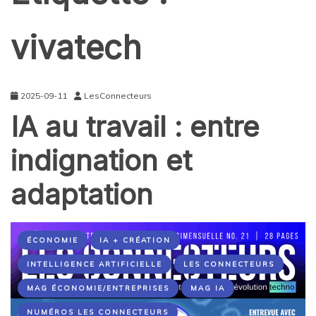
vivatech
2025-09-11
LesConnecteurs
IA au travail : entre
indignation et
adaptation
ÉCONOMIE
IA + CRÉATION
INTELLIGENCE ARTIFICIELLE
LES CONNECTEURS
MAG ÉCONOMIE/ENTREPRISES
MAG IA
NUMÉROS LES CONNECTEURS