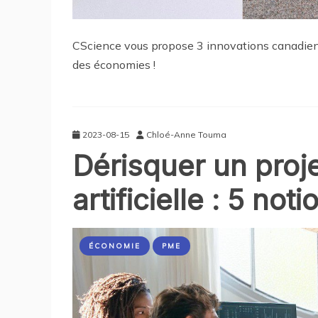
CScience vous propose 3 innovations canadienn
des économies !
2023-08-15
Chloé-Anne Touma
Dérisquer un proje
artificielle : 5 not
ÉCONOMIE
PME