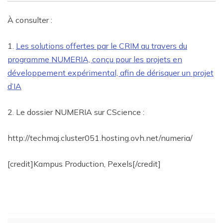
À consulter :
1.
Les solutions offertes par le CRIM au travers du
programme NUMERIA, conçu pour les projets en
développement expérimental, afin de dérisquer un projet
d’IA
2. Le dossier NUMERIA sur CScience :
http://techmaj.cluster051.hosting.ovh.net/numeria/
[credit]Kampus Production, Pexels[/credit]