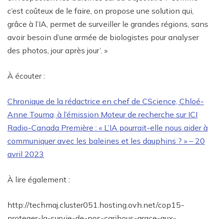
c’est coûteux de le faire, on propose une solution qui,
grâce à l’IA, permet de surveiller le grandes régions, sans
avoir besoin d’une armée de biologistes pour analyser
des photos, jour après jour’. »
À écouter :
Chronique de la rédactrice en chef de CScience, Chloé-
Anne Touma, à l’émission Moteur de recherche sur ICI
Radio-Canada Première : « L’IA pourrait-elle nous aider à
communiquer avec les baleines et les dauphins ? » – 20
avril 2023
À lire également :
http://techmaj.cluster051.hosting.ovh.net/cop15-
proteger-la-survie-de-nos-caribous-grace-aux-