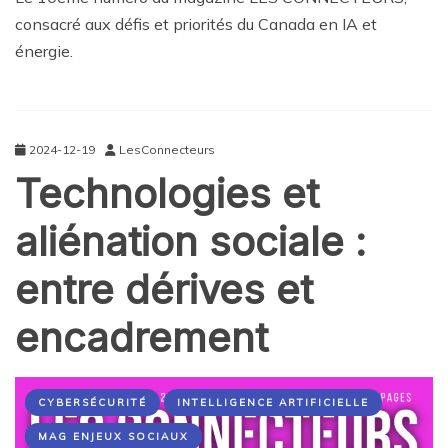
consacré aux défis et priorités du Canada en IA et
énergie.
2024-12-19
LesConnecteurs
Technologies et
aliénation sociale :
entre dérives et
encadrement
CYBERSÉCURITÉ
INTELLIGENCE ARTIFICIELLE
MAG ENJEUX SOCIAUX