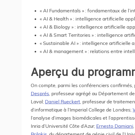
« AI Fundamentals » : fondamentaux de l’inte
« AI & Health » : intelligence artificielle ap
« AI & Biology » : intelligence artificielle ap
« AI & Smart Territories » : intelligence ar
« Sustainable AI » : intelligence artificiel
« AI & management » : relations entre intel
Aperçu du programme
On compte, parmi les conférenciers confirmés, p
Després
, professeur agrégé au Département de 
Laval;
Daniel Rueckert
, professeur de traiteme
d’informatique à l’Imperial College de Londres;
W
l’analyse d’images biomédicales et l’apprentis
Inria d’Université Côte d’Azur;
Ernesto Damiani
Brilakis
, du département de génie civil de l’Un