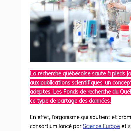
La recherche québécoise saute à pieds joi
aux publications scientifiques, un concept
adeptes. Les
Fonds de recherche du Qué
ce type de partage des données.
En effet, l’organisme qui soutient et prom
consortium lancé par
Science Europe
et s