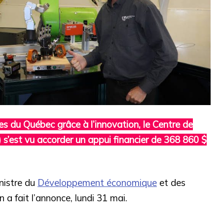
ses du Québec grâce à l’innovation, le Centre de
) s’est vu accorder un appui financier de 368 860 $
inistre du
Développement économique
et des
n a fait l’annonce, lundi 31 mai.