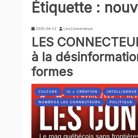
Étiquette :
nouv
2025-04-11
LesConnecteurs
LES CONNECTEURS
à la désinformati
formes
CULTURE
IA + CRÉATION
INTELLIGENCE 
NUMÉROS LES CONNECTEURS
POLITIQUE