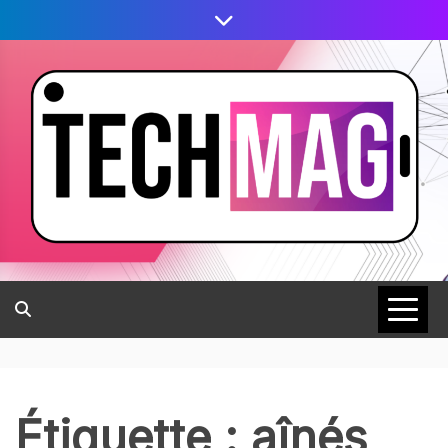
Étiquette :
aînés