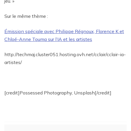
jeu. »
Sur le même thème :
Émission spéciale avec Philippe Régnoux, Florence K et
Chloé-Anne Touma sur l’IA et les artistes
http://techmaj.cluster051.hosting.ovh.net/cclair/cclair-ia-
artistes/
[credit]Possessed Photography, Unsplash[/credit]