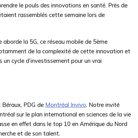
prendre le pouls des innovations en santé. Près de
haut/bas
étaient rassemblés cette semaine lors de
pour
augmenter
ou
 aborde la 5G, ce réseau mobile de 5ème
diminuer
le
otamment de la complexité de cette innovation et
volume.
s un cycle d’investissement pour un vrai
nk Béraux, PDG de
Montréal Invivo
. Notre invité
éal sur le plan international en sciences de la vie
classe en effet dans le top 10 en Amérique du Nord
herche et de son talent.