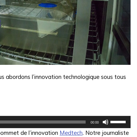
s abordons l’innovation technologique sous tous
Utilisez
00:00
les
 Sommet de l’innovation
Medtech
. Notre journaliste
flèches