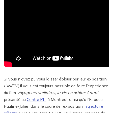
Si vous n’avez pu vous laisser éblouir par leur exposition
L’INFINI
, il vous est toujours possible de faire l’expérience
du film
Voyageurs stellaires, la vie en orbite: Adapt
,
présenté au
Centre Phi
à Montréal, ainsi qu’à l’Espace
Pauline-Julien dans le cadre de l’exposition
Trajectoire
céleste
à Trois-Rivières. Felix & Paul vous y propose de