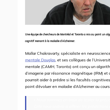
Une équipe de chercheurs de Montréal et Toronto a mis au point un algor
cognitif menant à la maladie d’Alzheimer.
Mallar Chakravarty, spécialiste en neuroscience
mentale Douglas
, et ses collègues de l’Univer
mentale (CAMH, Toronto) ont conçu un algorith
d’imagerie par résonance magnétique (IRM) et d
pourrait aider à prédire si les facultés cogniti
point d’évoluer en maladie d’Alzheimer au cour
«
Nous sommes en train de tester la précis
Cela nous aidera à affiner les prédictions 