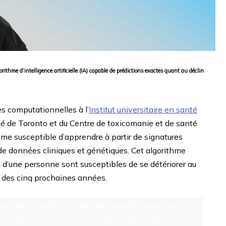
ithme d’intelligence artificielle (IA) capable de prédictions exactes quant au déclin
s computationnelles à l’
Institut universitaire en santé
sité de Toronto et du Centre de toxicomanie et de santé
me susceptible d’apprendre à partir de signatures
e données cliniques et génétiques. Cet algorithme
ves d’une personne sont susceptibles de se détériorer au
s des cinq prochaines années.
ion des résultats à l’aide de nouvelles données.
et à déterminer s’il est possible de faire des