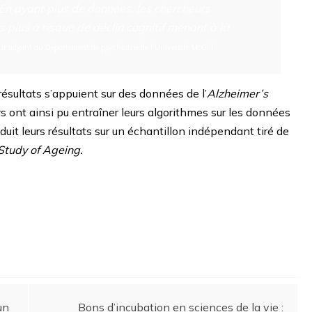
. En ayant plus de données, les chercheurs
 plus à risque de déclin cognitif menant à la
ur adjoint au Département de psychiatrie de l’Université McGill
 résultats s’appuient sur des données de l’
Alzheimer’s
s ont ainsi pu entraîner leurs algorithmes sur les données
duit leurs résultats sur un échantillon indépendant tiré de
Study of Ageing.
un
Bons d’incubation en sciences de la vie :