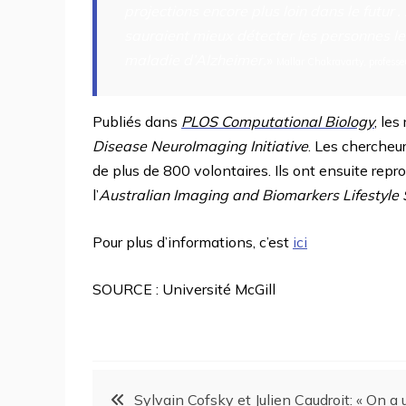
projections encore plus loin dans le futur 
sauraient mieux détecter les personnes les
maladie d’Alzheimer.
»
Mallar Chakravarty, professe
Publiés dans
PLOS Computational Biology
, les
Disease NeuroImaging Initiative
. Les chercheur
de plus de 800 volontaires. Ils ont ensuite repro
l’
Australian Imaging and Biomarkers Lifestyle 
Pour plus d’informations, c’est
ici
SOURCE : Université McGill
Sylvain Cofsky et Julien Caudroit: « On a 