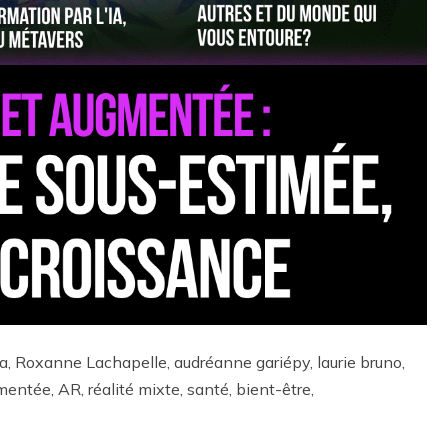
 Roxanne Lachapelle, audréanne gariépy, laurie bruno,
gmentée, AR, réalité mixte, santé, bient-être,