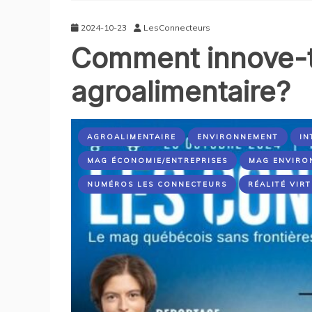
2024-10-23
LesConnecteurs
Comment innove-t
agroalimentaire?
AGROALIMENTAIRE
ENVIRONNEMENT
IN
MAG ÉCONOMIE/ENTREPRISES
MAG ENVIRO
NUMÉROS LES CONNECTEURS
RÉALITÉ VIR