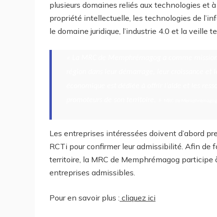
plusieurs domaines reliés aux technologies et à 
propriété intellectuelle, les technologies de l’in
le domaine juridique, l’industrie 4.0 et la veille 
«
La MRC de Memphrémagog a comme mission de 
région dans leur démarrage, leur croissance e
économique est dédiée à offrir l’aide et les resso
promoteurs de son territoire.
»
MRC de Memphrémagog
Les entreprises intéressées doivent d’abord 
RCTi pour confirmer leur admissibilité. Afin de f
territoire, la MRC de Memphrémagog participe 
entreprises admissibles.
Pour en savoir plus :
cliquez ici