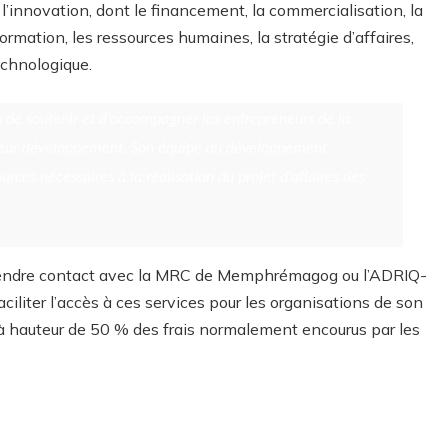
l’innovation, dont le financement, la commercialisation, la
formation, les ressources humaines, la stratégie d’affaires,
technologique.
soutenir et d’accompagner les entrepreneurs de la
t leur développement. Son équipe du développement
urces nécessaires à la réalisation du projet d’affaires des
prendre contact avec la MRC de Memphrémagog ou l’ADRIQ-
aciliter l’accès à ces services pour les organisations de son
à hauteur de 50 % des frais normalement encourus par les