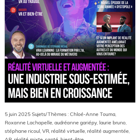
5 juin 2025 Sujets/Thèmes : Chloé-Anne Touma,
Roxanne Lachapelle, audréanne gariépy, laurie bruno,
stéphane ricoul, VR, réalité virtuelle, réalité augmentée,
AR, réalité mixte, santé, bient-être,