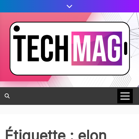
Étiquette :
elon