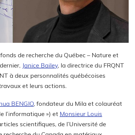
u fonds de recherche du Québec – Nature et
 dernier,
Janice Bailey
, la directrice du FRQNT
RQNT à deux personnalités québécoises
ravaux et leurs actions
.
shua BENGIO
, fondateur du Mila et colauréat
e l’informatique ») et
Monsieur Louis
ticles scientifiques, de l’Université de
 de recherche du Canada en matériaux