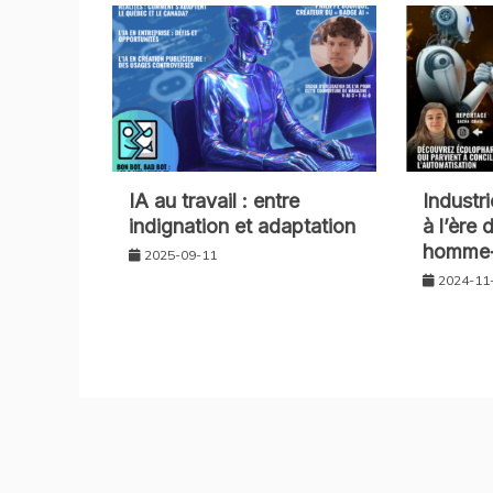
IA au travail : entre
Industr
indignation et adaptation
à l’ère 
homme-
2025-09-11
2024-11