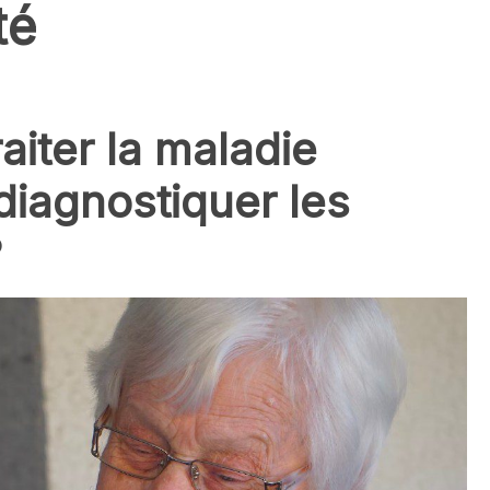
té
iter la maladie
diagnostiquer les
?