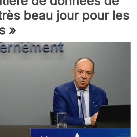
matière de données de
 très beau jour pour les
s »