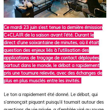
Ce mardi 23 juin s’est tenue la dernière émission
C+CLAIR de la saison avant l’été. Durant le
direct d’une soixantaine de minutes, où il était
question des enjeux liés à l’utilisation des
applications de traçage de contact déployées
partout dans le monde, le débat a rapidement
pris une tournure relevée, avec des échanges de
plus en plus musclés entre les invités.
Le ton a rapidement été donné. Le débat, qui
s’annonçait piquant puisqu’il tournait autour des
questions de vie privée, a d’emblée viré au rouge