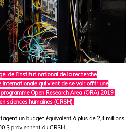
ge
, de l’Institut national de la recherche
internationale qui vient de se voir offrir une
du programme Open Research Area (ORA) 2019,
 en sciences humaines (CRSH)
.
tagent un budget équivalent à plus de 2,4 millions
000 $ proviennent du CRSH.