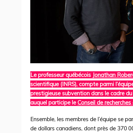
Le professeur québécois
Jonathan Rober
scientifique (INRS), compte parmi l’équipe 
prestigieuse subvention dans le cadre 
auquel participe le
Conseil de recherches
Ensemble, les membres de l’équipe se par
de dollars canadiens, dont près de 370 