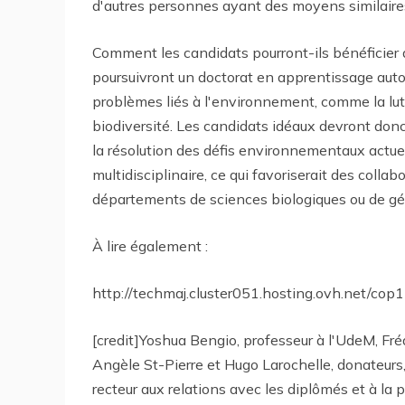
d'autres personnes ayant des moyens similaires
Comment les candidats pourront-ils bénéficier d
poursuivront un doctorat en apprentissage auto
problèmes liés à l'environnement, comme la lut
biodiversité. Les candidats idéaux devront don
la résolution des défis environnementaux actuel
multidisciplinaire, ce qui favoriserait des coll
départements de sciences biologiques ou de géo
À lire également :
http://techmaj.cluster051.hosting.ovh.net/cop
[credit]Yoshua Bengio, professeur à l'UdeM, Fré
Angèle St-Pierre et Hugo Larochelle, donateurs,
recteur aux relations avec les diplômés et à la p