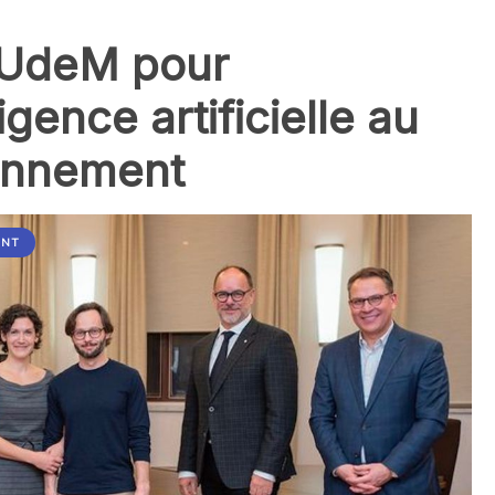
l’UdeM pour
igence artificielle au
ronnement
ENT