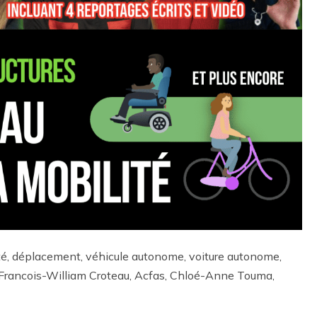
té, déplacement, véhicule autonome, voiture autonome,
 Francois-William Croteau, Acfas, Chloé-Anne Touma,