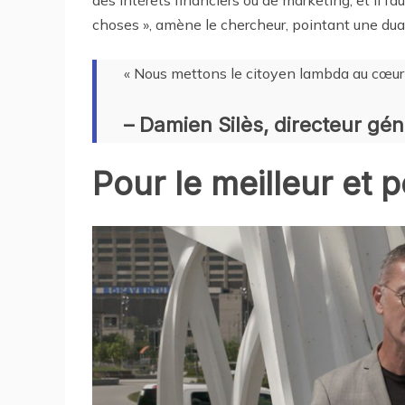
des intérêts financiers ou de marketing, et il f
choses », amène le chercheur, pointant une dual
« Nous mettons le citoyen lambda au cœur 
– Damien Silès, directeur gén
Pour le meilleur et p