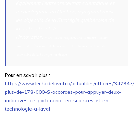
également l’entrepreneuriat scientifique et
technologique au Québec, rejoignant ainsi
les objectifs de la Stratégie québécoise de
la recherche et de
l’innovation
. »
Dominique Anglade, vice-première ministre,
ministre de l’Économie, de la Science et de l’Innovation et ministre
responsable de la Stratégie numérique
Pour en savoir plus :
https://www.lechodelaval.ca/actualites/affaires/342347/
plus-de-178-000-$-accordes-pour-appuyer-deux-
initiatives-de-partenariat-en-sciences-et-en-
technologie-a-laval