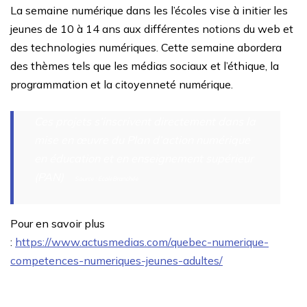
La semaine numérique dans les l’écoles
vise à initier les
jeunes de 10 à 14 ans aux différentes notions du web et
des technologies numériques. Cette semaine abordera
des thèmes tels que les médias sociaux et l’éthique, la
programmation et la citoyenneté numérique.
Ces projets s’inscrivent directement dans la
mise en œuvre du Plan d’action numérique
en éducation et en enseignement supérieur
(PAN)
Source : É
cole
Branchée
Pour en savoir plus
:
https://www.actusmedias.com/quebec-numerique-
competences-numeriques-jeunes-adultes/