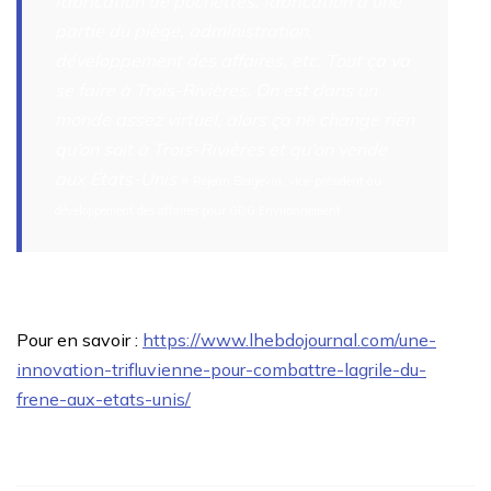
fabrication de pochettes, fabrication d’une
partie du piège, administration,
développement des affaires, etc. Tout ça va
se faire à Trois-Rivières. On est dans un
monde assez virtuel, alors ça ne change rien
qu’on soit à Trois-Rivières et qu’on vende
aux États-Unis
»
Réjean Bergevin, vice-président au
développement des affaires pour GDG Environnement
Pour en savoir :
https://www.lhebdojournal.com/une-
innovation-trifluvienne-pour-combattre-lagrile-du-
frene-aux-etats-unis/